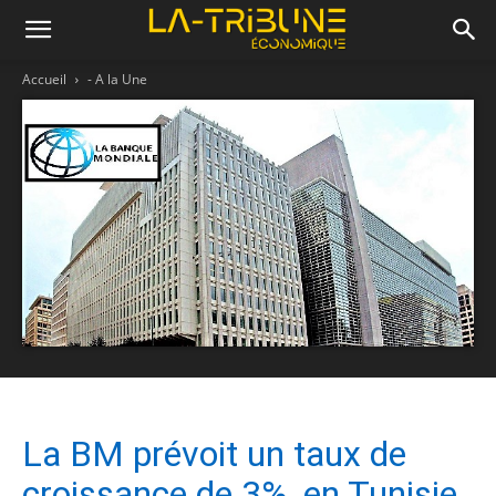
Accueil
- A la Une
La BM prévoit un taux de
croissance de 3%, en Tunisie