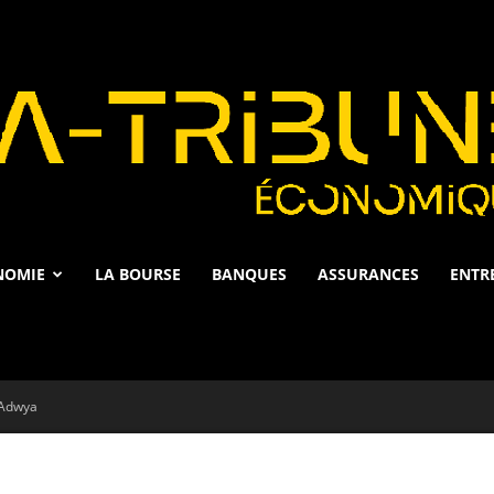
NOMIE
LA BOURSE
BANQUES
ASSURANCES
ENTR
La
d’Adwya
Tribune