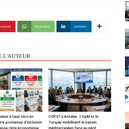
interest
WhatsApp
Linkedin
E L'AUTEUR
nneur à taux zéro en
COP31 à Antalya : L’UpM et la
tre promesse d’inclusion
Turquie mobilisent le bassin
casse-tête économique
méditerranéen face au péril