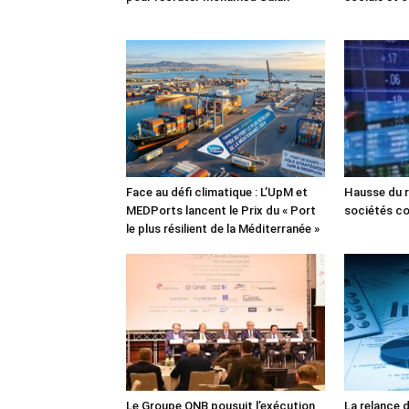
Face au défi climatique : L’UpM et
Hausse du r
MEDPorts lancent le Prix du « Port
sociétés co
le plus résilient de la Méditerranée »
Le Groupe QNB pousuit l’exécution
La relance 