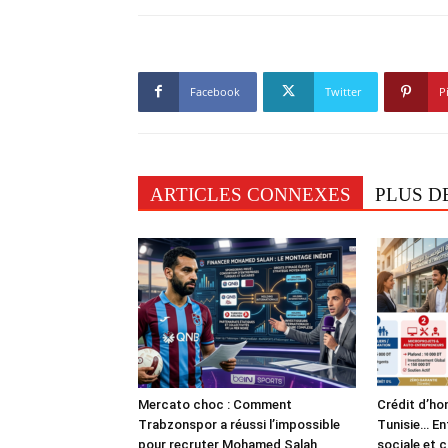
Facebook
Twitter
P
ARTICLES CONNEXES
PLUS D
Mercato choc : Comment
Crédit d’ho
Trabzonspor a réussi l’impossible
Tunisie… En
pour recruter Mohamed Salah
sociale et 