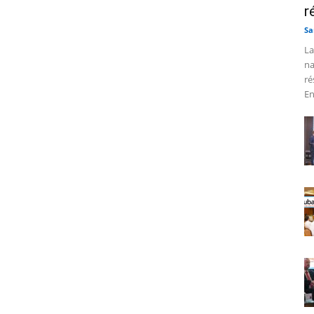
r
Sa
La
na
ré
En