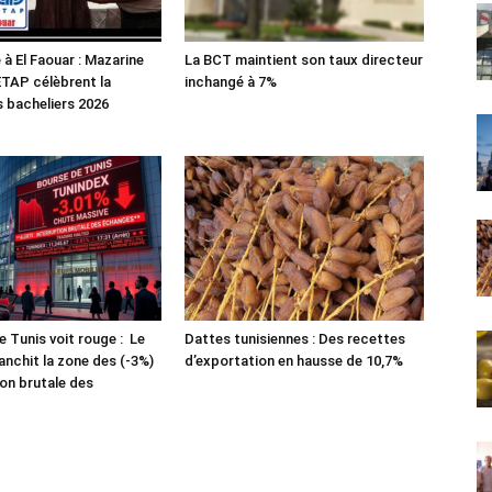
 à El Faouar : Mazarine
La BCT maintient son taux directeur
’ETAP célèbrent la
inchangé à 7%
s bacheliers 2026
e Tunis voit rouge : Le
Dattes tunisiennes : Des recettes
anchit la zone des (-3%)
d’exportation en hausse de 10,7%
ion brutale des