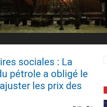
ires sociales : La
u pétrole a obligé le
juster les prix des