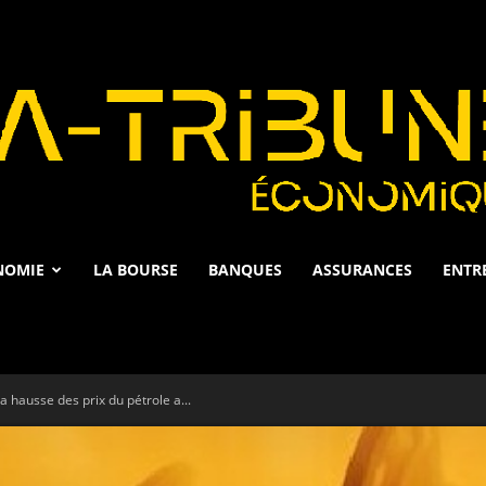
NOMIE
LA BOURSE
BANQUES
ASSURANCES
ENTR
La
La hausse des prix du pétrole a...
Tribune