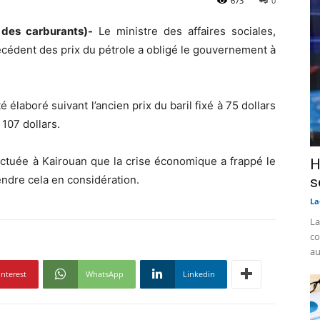
673
0
 des carburants)-
Le ministre des affaires sociales,
écédent des prix du pétrole a obligé le gouvernement à
é élaboré suivant l’ancien prix du baril fixé à 75 dollars
 107 dollars.
fectuée à Kairouan que la crise économique a frappé le
H
endre cela en considération.
s
La
La
co
au
interest
WhatsApp
Linkedin