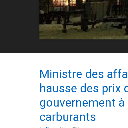
Ministre des affa
hausse des prix d
gouvernement à a
carburants