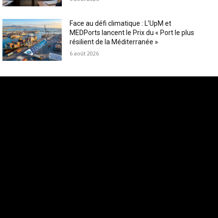
Face au défi climatique : L’UpM et
MEDPorts lancent le Prix du « Port le plus
résilient de la Méditerranée »
6 août 2026