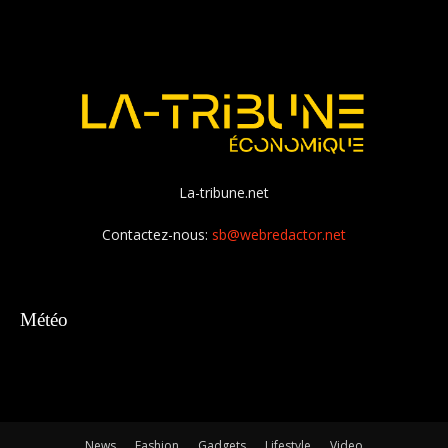
La-tribune.net
Contactez-nous:
sb@webredactor.net
Météo
News
Fashion
Gadgets
Lifestyle
Video