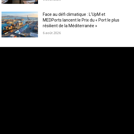
Face au défi climatique : L’UpM et
MEDPorts lancent le Prix du « Port le plus
résilient de la Méditerranée »
6 août 2026