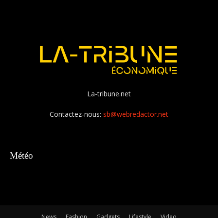
La-tribune.net
Contactez-nous:
sb@webredactor.net
Météo
News
Fashion
Gadgets
Lifestyle
Video