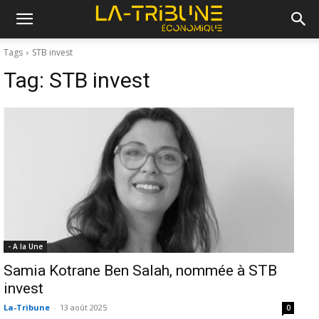
Tags
STB invest
Tag:
STB invest
- A la Une
Samia Kotrane Ben Salah, nommée à STB
invest
La-Tribune
-
13 août 2025
0