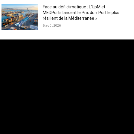
Face au défi climatique : L’UpM et
MEDPorts lancent le Prix du « Port le plus
résilient de la Méditerranée »
6 août 2026