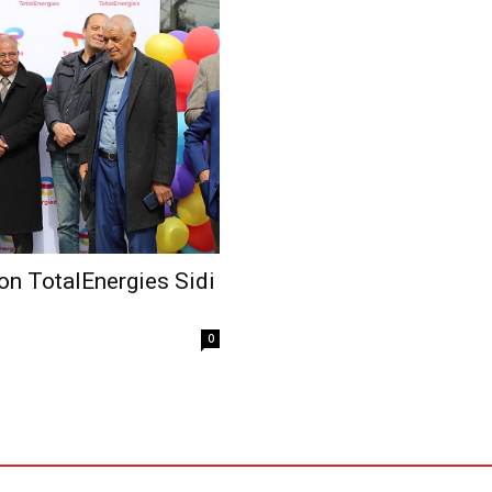
Economique
tion TotalEnergies Sidi
0