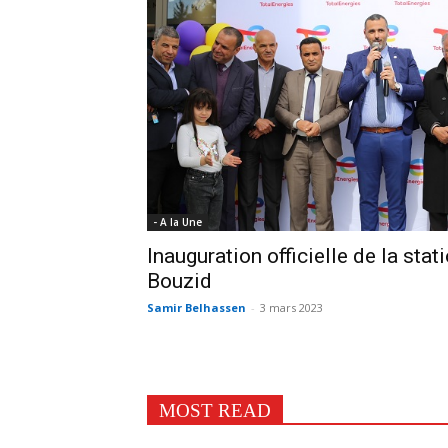
- A la Une
Inauguration officielle de la sta
Bouzid
Samir Belhassen
-
3 mars 2023
MOST READ