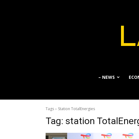
– NEWS
ECO
Tags
Station TotalEnergies
Tag:
station TotalEner