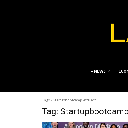
– NEWS
ECO
Tags
Startupbootcamp AfriTech
Tag:
Startupbootcamp