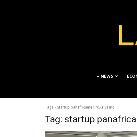
– NEWS
ECO
Tags
Startup panafricaine ProXalys Inc
Tag:
startup panafrica