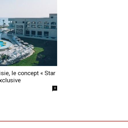
Economique
sie, le concept « Star
xclusive
0