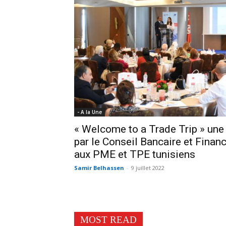
- A la Une
« Welcome to a Trade Trip » un
par le Conseil Bancaire et Finan
aux PME et TPE tunisiens
Samir Belhassen
-
9 juillet 2022
MOST READ