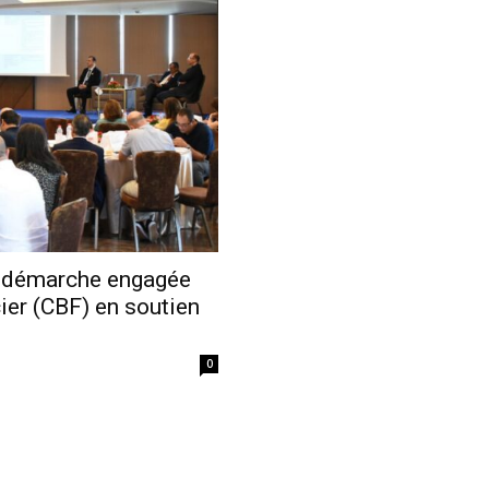
Economique
e démarche engagée
cier (CBF) en soutien
0