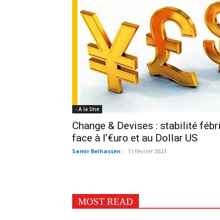
- A la Une
Change & Devises : stabilité fébr
face à l’€uro et au Dollar US
Samir Belhassen
-
11 février 2023
MOST READ