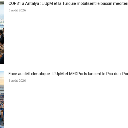
COP31 à Antalya : L’UpM et la Turquie mobilisent le bassin méditer
6 août 2026
Face au défi climatique : L’UpM et MEDPorts lancent le Prix du « Port
6 août 2026