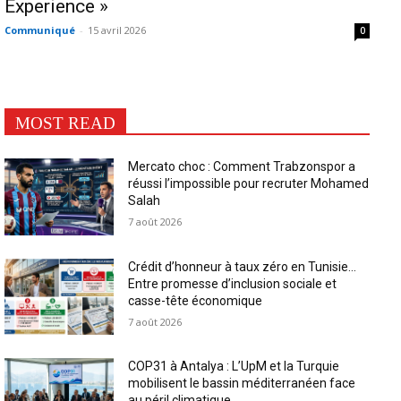
Experience »
Communiqué
-
15 avril 2026
0
MOST READ
Mercato choc : Comment Trabzonspor a
réussi l’impossible pour recruter Mohamed
Salah
7 août 2026
Crédit d’honneur à taux zéro en Tunisie…
Entre promesse d’inclusion sociale et
casse-tête économique
7 août 2026
COP31 à Antalya : L’UpM et la Turquie
mobilisent le bassin méditerranéen face
au péril climatique