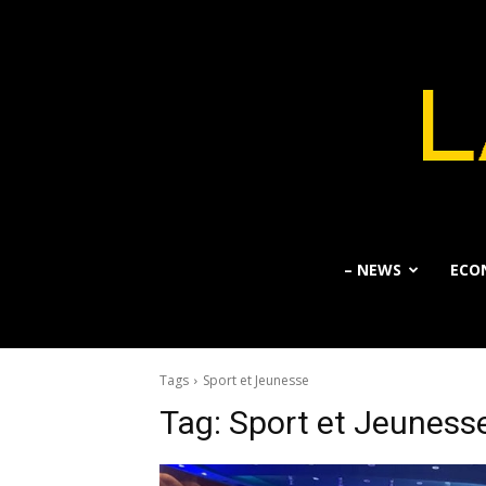
– NEWS
ECO
Tags
Sport et Jeunesse
Tag:
Sport et Jeuness