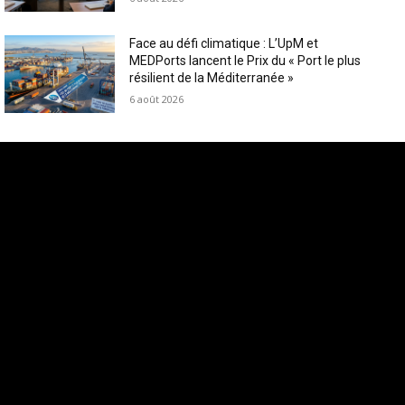
Face au défi climatique : L’UpM et
MEDPorts lancent le Prix du « Port le plus
résilient de la Méditerranée »
6 août 2026