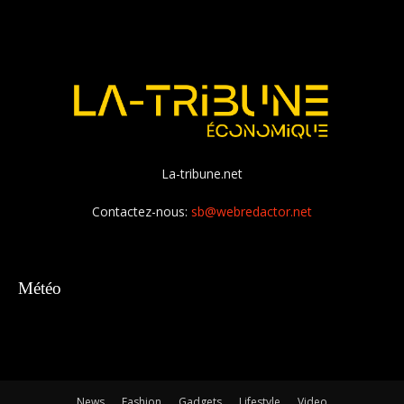
La-tribune.net
Contactez-nous:
sb@webredactor.net
Météo
News
Fashion
Gadgets
Lifestyle
Video