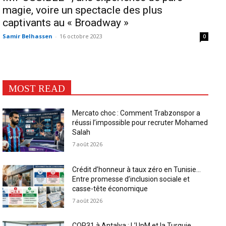
magie, voire un spectacle des plus
captivants au « Broadway »
Samir Belhassen
-
16 octobre 2023
0
MOST READ
Mercato choc : Comment Trabzonspor a
réussi l’impossible pour recruter Mohamed
Salah
7 août 2026
Crédit d’honneur à taux zéro en Tunisie…
Entre promesse d’inclusion sociale et
casse-tête économique
7 août 2026
COP31 à Antalya : L’UpM et la Turquie