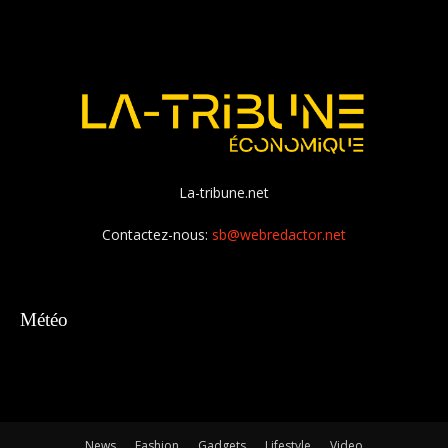
La-tribune.net
Contactez-nous:
sb@webredactor.net
Météo
News
Fashion
Gadgets
Lifestyle
Video