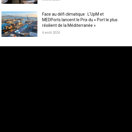
Face au défi climatique : L’UpM et
MEDPorts lancent le Prix du « Port le plus
résilient de la Méditerranée »
6 août 2026