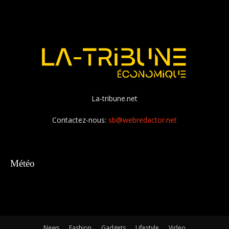
La-tribune.net
Contactez-nous:
sb@webredactor.net
Météo
News
Fashion
Gadgets
Lifestyle
Video