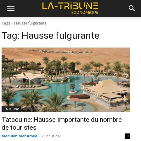
Tags
Hausse fulgurante
Tag:
Hausse fulgurante
- A la Une
Tataouine: Hausse importante du nombre
de touristes
Med Ben Mohamed
-
28 août 2023
0