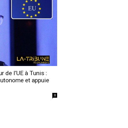
Economique
de l’UE à Tunis :
 autonome et appuie
0