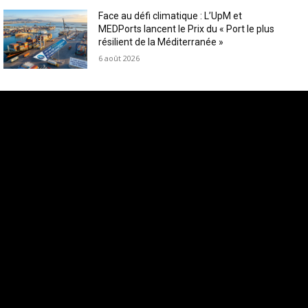
Face au défi climatique : L’UpM et
MEDPorts lancent le Prix du « Port le plus
résilient de la Méditerranée »
6 août 2026