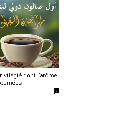
Economique
rivilégié dont l’arôme
 journées
0