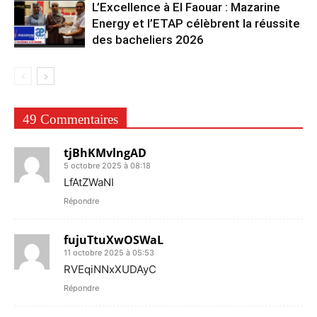
L’Excellence à El Faouar : Mazarine
Energy et l’ETAP célèbrent la réussite
des bacheliers 2026
49 Commentaires
tjBhKMvlngAD
5 octobre 2025 à 08:18
LfAtZWaNI
Répondre
fujuTtuXwOSWaL
11 octobre 2025 à 05:53
RVEqiNNxXUDAyC
Répondre