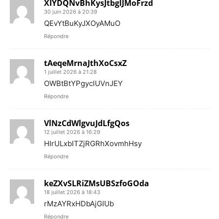
XIYDQNvBhKysJtbglJMoFrzd
30 juin 2026 à 20:39
QEvYtBuKyJXOyAMuO
Répondre
tAeqeMrnaJthXoCsxZ
1 juillet 2026 à 21:28
OWBtBtYPgyclUVnJEY
Répondre
VlNzCdWlgvuJdLfgQos
12 juillet 2026 à 16:29
HIrULxbITZjRGRhXovmhHsy
Répondre
keZXvSLRiZMsUBSzfoGOda
18 juillet 2026 à 18:43
rMzAYRxHDbAjGIUb
Répondre