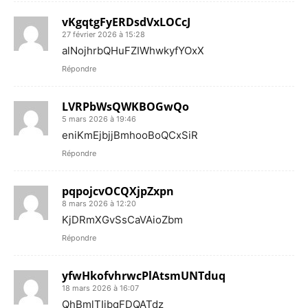
vKgqtgFyERDsdVxLOCcJ
27 février 2026 à 15:28
alNojhrbQHuFZIWhwkyfYOxX
Répondre
LVRPbWsQWKBOGwQo
5 mars 2026 à 19:46
eniKmEjbjjBmhooBoQCxSiR
Répondre
pqpojcvOCQXjpZxpn
8 mars 2026 à 12:20
KjDRmXGvSsCaVAioZbm
Répondre
yfwHkofvhrwcPlAtsmUNTduq
18 mars 2026 à 16:07
QhBmlTIjbqFDQATdz