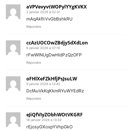
aVPVevyvtWOPylYYgKVKX
2 janvier 2026 à 02:31
mAqAkfliVvGbBshkRU
Répondre
ccAzUOCOwZBdjySdXdLon
6 janvier 2026 à 07:19
rFwWINUgDwHldPzQzOFP
Répondre
oFHlXeFZkHfjPsJsuLW
9 janvier 2026 à 13:45
DcfAuVkKqKkmRYuWYEdRz
Répondre
eJiQfVIyZObhWOtVKGRF
18 janvier 2026 à 13:32
rEjosyGXoxpYVhpGkO