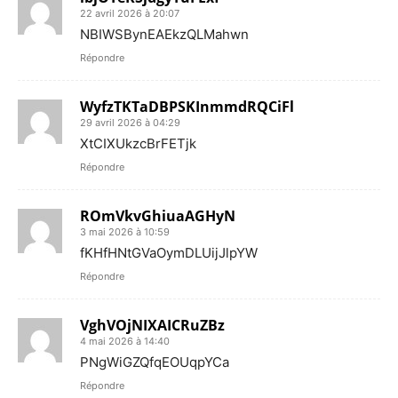
22 avril 2026 à 20:07
NBIWSBynEAEkzQLMahwn
Répondre
WyfzTKTaDBPSKInmmdRQCiFl
29 avril 2026 à 04:29
XtCIXUkzcBrFETjk
Répondre
ROmVkvGhiuaAGHyN
3 mai 2026 à 10:59
fKHfHNtGVaOymDLUijJlpYW
Répondre
VghVOjNIXAICRuZBz
4 mai 2026 à 14:40
PNgWiGZQfqEOUqpYCa
Répondre