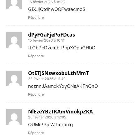
15 février 2026 à 15:32
GiXJjQtdhwQOFwaecmoS
Répondre
dPyFGaFjePoFDcas
15 février 2026 à 16:11
fLCbPcDzcmbrPppXOpuGHbC
Répondre
OtETJSNswxobuLthMmT
22 février 2026 à 11:40
ncznnJAamxkYxyCNsAKFhQnO
Répondre
NlEzeYBzTKAmVmokpZKA
26 février 2026 à 12:05
QUMiPPjcWTmruixg
Répondre