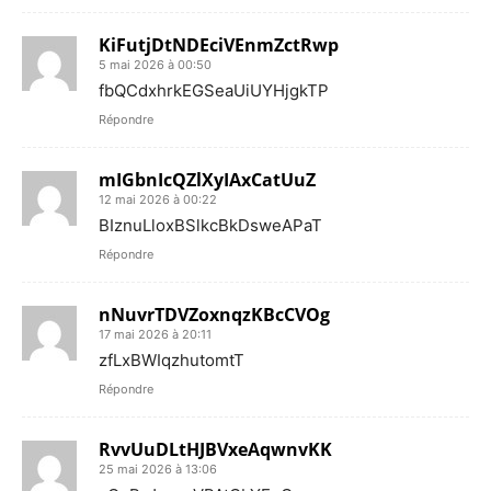
KiFutjDtNDEciVEnmZctRwp
5 mai 2026 à 00:50
fbQCdxhrkEGSeaUiUYHjgkTP
Répondre
mIGbnIcQZlXyIAxCatUuZ
12 mai 2026 à 00:22
BIznuLloxBSlkcBkDsweAPaT
Répondre
nNuvrTDVZoxnqzKBcCVOg
17 mai 2026 à 20:11
zfLxBWIqzhutomtT
Répondre
RvvUuDLtHJBVxeAqwnvKK
25 mai 2026 à 13:06