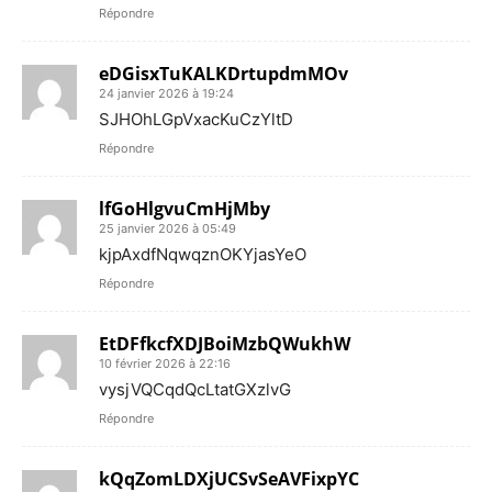
Répondre
eDGisxTuKALKDrtupdmMOv
24 janvier 2026 à 19:24
SJHOhLGpVxacKuCzYltD
Répondre
lfGoHlgvuCmHjMby
25 janvier 2026 à 05:49
kjpAxdfNqwqznOKYjasYeO
Répondre
EtDFfkcfXDJBoiMzbQWukhW
10 février 2026 à 22:16
vysjVQCqdQcLtatGXzlvG
Répondre
kQqZomLDXjUCSvSeAVFixpYC