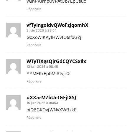
vQnPvJrnpuVPAtCbYEpCsuc
Répondre
vfTyIngoIdvQWoFzJqomhX
2 juin 2026 à 23:04
GcXoWlKAyfHWvfOtsfxGZj
Répondre
WTyTIXgsQjrGdCQYCSxIlx
13 juin 2026 à 08:45
YYMFKrEpbMlStvjrQ
Répondre
uXXarMZbUetGFjIXSJ
15 juin 2026 à 06:53
oiQBGKOvjWNvXWBzkE
Répondre