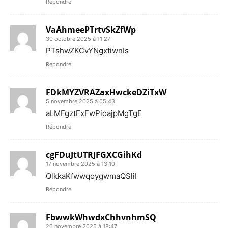
Répondre
VaAhmeePTrtvSkZfWp
30 octobre 2025 à 11:27
PTshwZKCvYNgxtiwnIs
Répondre
FDkMYZVRAZaxHwckeDZiTxW
5 novembre 2025 à 05:43
aLMFgztFxFwPioajpMgTgE
Répondre
cgFDuJtUTRJFGXCGihKd
17 novembre 2025 à 13:10
QlkkaKfwwqoygwmaQSliI
Répondre
FbwwkWhwdxChhvnhmSQ
26 novembre 2025 à 18:47