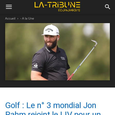
Accueil
- A la Une
Golf : Le n° 3 mondial Jon
Rahm rejoint le LIV pour un