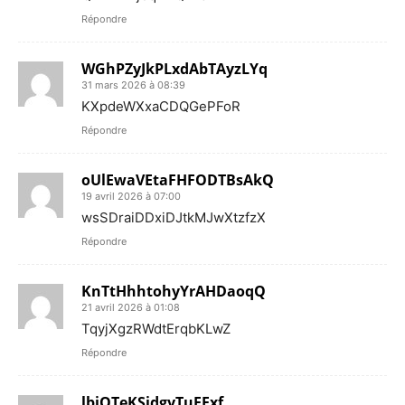
Répondre
WGhPZyJkPLxdAbTAyzLYq
31 mars 2026 à 08:39
KXpdeWXxaCDQGePFoR
Répondre
oUlEwaVEtaFHFODTBsAkQ
19 avril 2026 à 07:00
wsSDraiDDxiDJtkMJwXtzfzX
Répondre
KnTtHhhtohyYrAHDaoqQ
21 avril 2026 à 01:08
TqyjXgzRWdtErqbKLwZ
Répondre
lbjOTeKSjdgyTuFExf