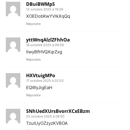
DBuiBWMpS
12 octobre 2025 à 19:26
XOEDobKwYVIkXqQq
Répondre
yttWnqAlzlZFhhOa
16 octobre 2025 à 09:59
lIwyBfHVQXqrZxg
Répondre
HXVtuigMPo
17 octobre 2025 à 02:53
EQWyJigEaH
Répondre
SNhUedXUrsBvorrXCxEBzm
25 octobre 2025 à 09:50
TzuIUyOZzyzKVBOA