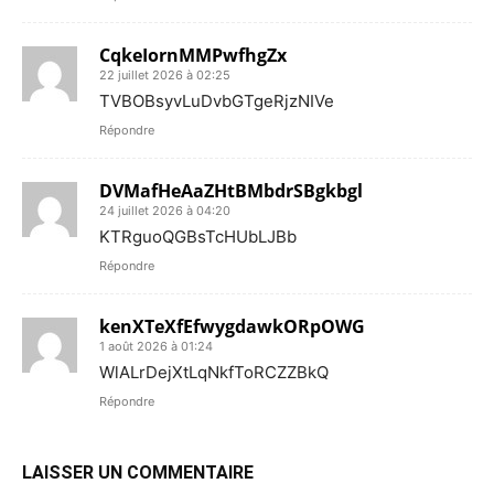
CqkeIornMMPwfhgZx
22 juillet 2026 à 02:25
TVBOBsyvLuDvbGTgeRjzNIVe
Répondre
DVMafHeAaZHtBMbdrSBgkbgl
24 juillet 2026 à 04:20
KTRguoQGBsTcHUbLJBb
Répondre
kenXTeXfEfwygdawkORpOWG
1 août 2026 à 01:24
WlALrDejXtLqNkfToRCZZBkQ
Répondre
LAISSER UN COMMENTAIRE