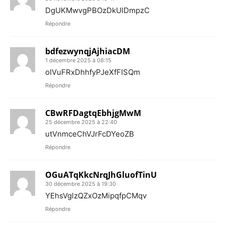
DgUKMwvgPBOzDkUlDmpzC
Répondre
bdfezwynqjAjhiacDM
1 décembre 2025 à 08:15
oIVuFRxDhhfyPJeXfFISQm
Répondre
CBwRFDagtqEbhjgMwM
25 décembre 2025 à 22:40
utVnmceChVJrFcDYeoZB
Répondre
OGuATqKkcNrqJhGluofTinU
30 décembre 2025 à 19:30
YEhsVglzQZxOzMipqfpCMqv
Répondre