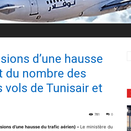
isions d’une hausse
 et du nombre des
 vols de Tunisair et
781
0
sions d’une hausse du trafic aérien) –
Le ministère du