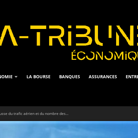
NOMIE
LA BOURSE
BANQUES
ASSURANCES
ENTR
La
sse du trafic aérien et du nombre des...
Tribune