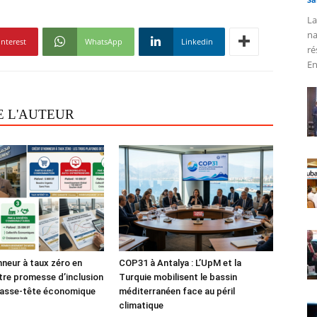
La
na
interest
WhatsApp
Linkedin
ré
En
E L'AUTEUR
nneur à taux zéro en
COP31 à Antalya : L’UpM et la
tre promesse d’inclusion
Turquie mobilisent le bassin
casse-tête économique
méditerranéen face au péril
climatique