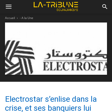
Accueil
- A la Une
Electrostar s’enlise dans la
crise, et ses banquiers lui