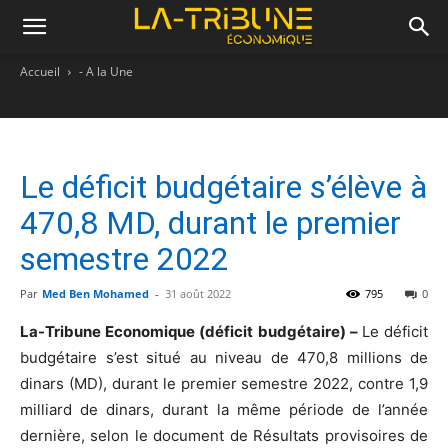
Accueil
- A la Une
Le déficit budgétaire s’élève à
470,8 MD, durant le premier
semestre 2022
Par
Med Ben Mohamed
-
31 août 2022
795
0
La-Tribune Economique (déficit budgétaire) –
Le déficit
budgétaire s’est situé au niveau de 470,8 millions de
dinars (MD), durant le premier semestre 2022, contre 1,9
milliard de dinars, durant la même période de l’année
dernière, selon le document de Résultats provisoires de