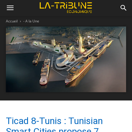
Accueil
- A la Une
Ticad 8-Tunis : Tunisian
Smart Cities propose 7