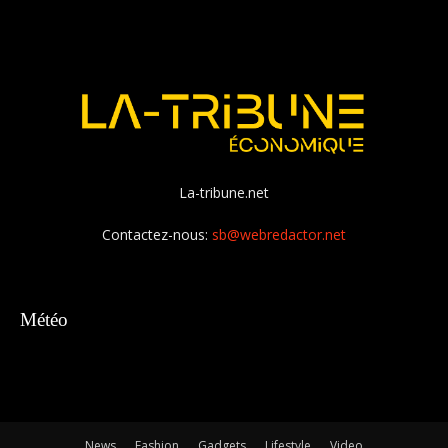
La-tribune.net
Contactez-nous:
sb@webredactor.net
Météo
News
Fashion
Gadgets
Lifestyle
Video