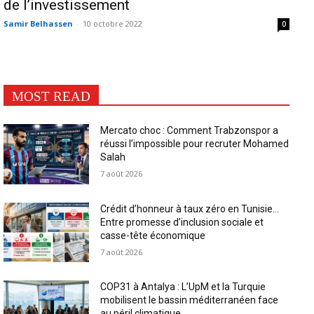
de l’investissement
Samir Belhassen
-
10 octobre 2022
0
MOST READ
Mercato choc : Comment Trabzonspor a
réussi l’impossible pour recruter Mohamed
Salah
7 août 2026
Crédit d’honneur à taux zéro en Tunisie…
Entre promesse d’inclusion sociale et
casse-tête économique
7 août 2026
COP31 à Antalya : L’UpM et la Turquie
mobilisent le bassin méditerranéen face
au péril climatique