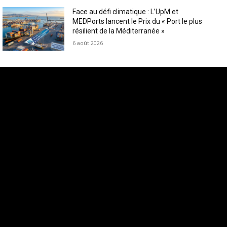
Face au défi climatique : L’UpM et
MEDPorts lancent le Prix du « Port le plus
résilient de la Méditerranée »
6 août 2026