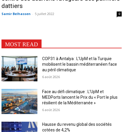
dattiers
Samir Belhassen
-
5 juillet 2022
0
MOST READ
COP31 à Antalya : L’UpM et la Turquie
mobilisent le bassin méditerranéen face
au péril climatique
6 août 2026
Face au défi climatique : L’UpM et
MEDPorts lancent le Prix du « Port le plus
résilient de la Méditerranée »
6 août 2026
Hausse du revenu global des sociétés
cotées de 4,2%