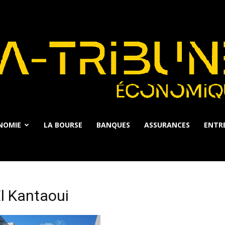
NOMIE
LA BOURSE
BANQUES
ASSURANCES
ENTRE
La
l Kantaoui
Tribune