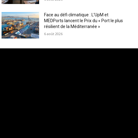
Face au défi climatique : L’UpM et
MEDPorts lancent le Prix du « Port le plus
résilient de la Méditerranée »
6 août 2026