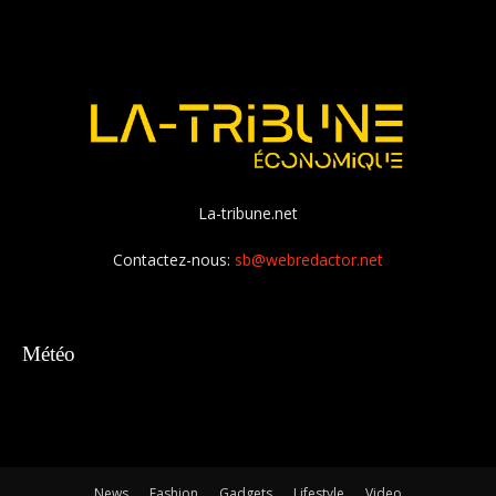
La-tribune.net
Contactez-nous:
sb@webredactor.net
Météo
News
Fashion
Gadgets
Lifestyle
Video