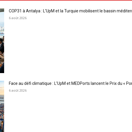
COP31 à Antalya : L’UpM et la Turquie mobilisent le bassin méditer
6 août 2026
Face au défi climatique : L’UpM et MEDPorts lancent le Prix du « Port
6 août 2026