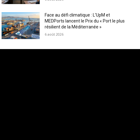
Face au défi climatique : L’UpM et
MEDPorts lancent le Prix du « Port le plus
résilient de la Méditerranée »
6 août 2026