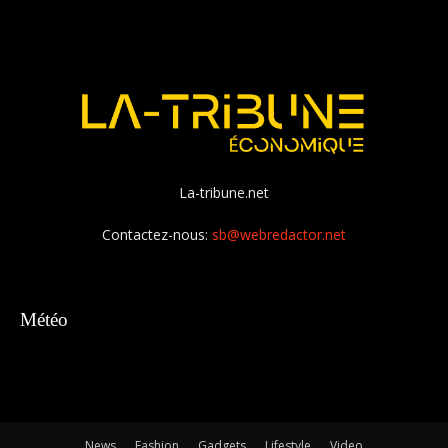
La-tribune.net
Contactez-nous:
sb@webredactor.net
Météo
News
Fashion
Gadgets
Lifestyle
Video