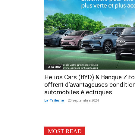
- A la Une
Helios Cars (BYD) & Banque Zitou
offrent d’avantageuses condition
automobiles électriques
La-Tribune
-
20 septembre 2024
MOST READ