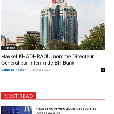
- A la Une
Haykel KHADHRAOUI nommé Directeur
Général par intérim de BH Bank
Samir Belhassen
-
1 octobre 2022
0
MOST READ
Hausse du revenu global des sociétés
cotées de 4,2%