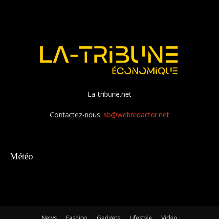
La-tribune.net
Contactez-nous:
sb@webredactor.net
Météo
News
Fashion
Gadgets
Lifestyle
Video