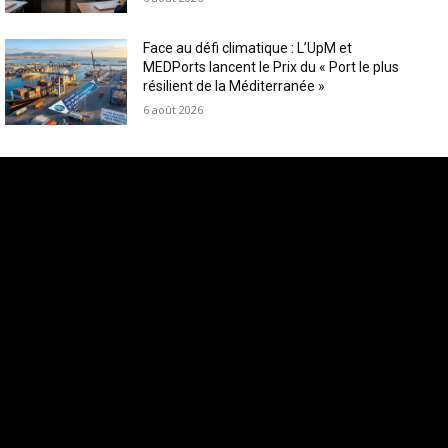
Face au défi climatique : L’UpM et
MEDPorts lancent le Prix du « Port le plus
résilient de la Méditerranée »
6 août 2026