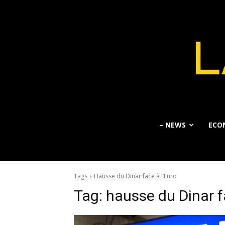
– NEWS
ECO
Tags
Hausse du Dinar face à l’Euro
Tag:
hausse du Dinar f