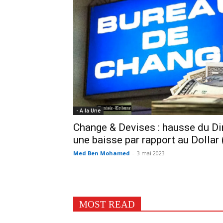
- A la Une
Change & Devises : hausse du Din
une baisse par rapport au Dollar 
Med Ben Mohamed
-
3 mai 2023
MOST READ