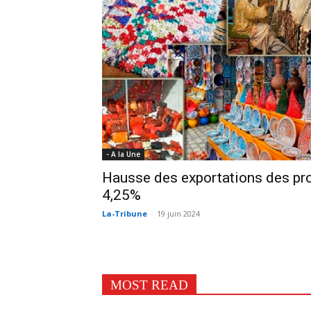
- A la Une
Hausse des exportations des pro
4,25%
La-Tribune
-
19 juin 2024
MOST READ