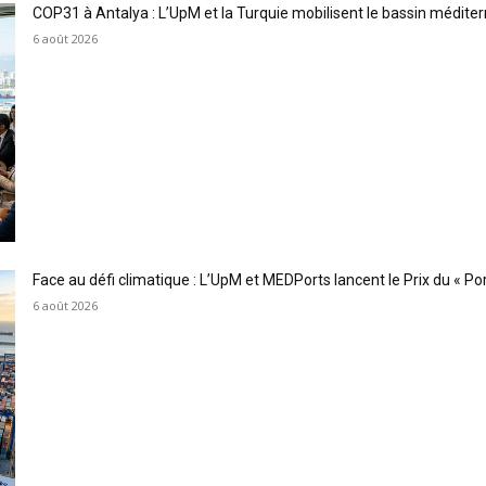
COP31 à Antalya : L’UpM et la Turquie mobilisent le bassin méditer
6 août 2026
Face au défi climatique : L’UpM et MEDPorts lancent le Prix du « Port
6 août 2026