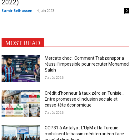
2022)
Samir Belhassen
-
4 juin 2023
0
MOST READ
Mercato choc : Comment Trabzonspor a
réussi l’impossible pour recruter Mohamed
Salah
7 août 2026
Crédit d’honneur à taux zéro en Tunisie…
Entre promesse d’inclusion sociale et
casse-tête économique
7 août 2026
COP31 à Antalya : L’UpM et la Turquie
mobilisent le bassin méditerranéen face
au péril climatique