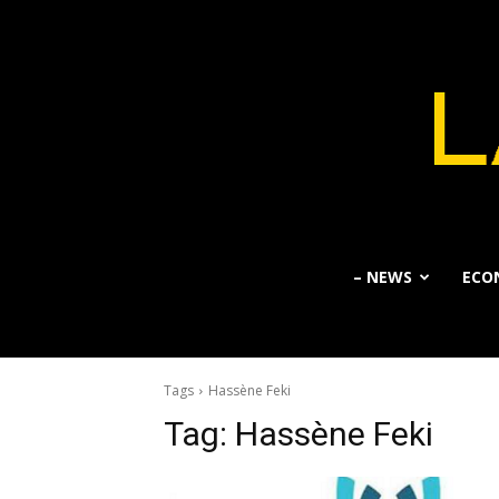
– NEWS
ECO
Tags
Hassène Feki
Tag:
Hassène Feki