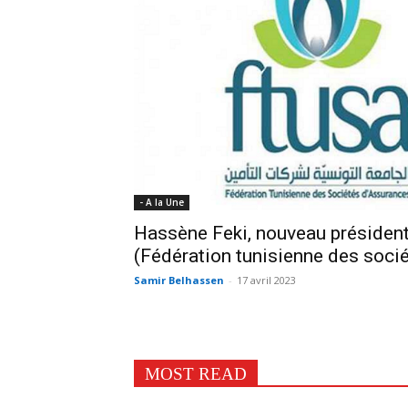
- A la Une
Hassène Feki, nouveau présiden
(Fédération tunisienne des soci
Samir Belhassen
-
17 avril 2023
MOST READ