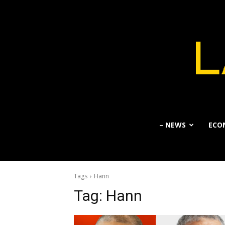
– NEWS
ECO
Tags
Hann
Tag:
Hann