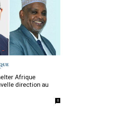
Economique
lter Afrique
velle direction au
0