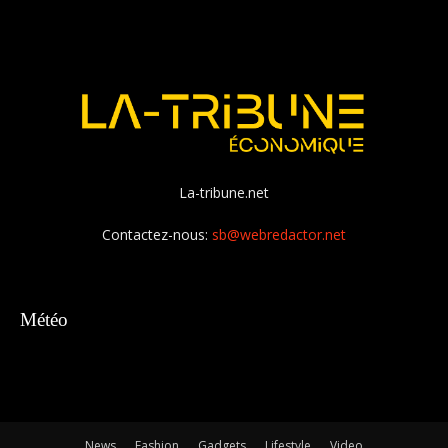
La-tribune.net
Contactez-nous:
sb@webredactor.net
Météo
News
Fashion
Gadgets
Lifestyle
Video