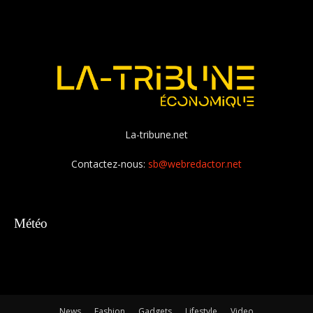
La-tribune.net
Contactez-nous:
sb@webredactor.net
Météo
News
Fashion
Gadgets
Lifestyle
Video