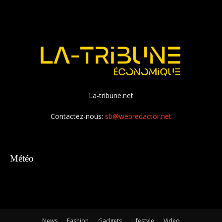
La-tribune.net
Contactez-nous:
sb@webredactor.net
Météo
News
Fashion
Gadgets
Lifestyle
Video