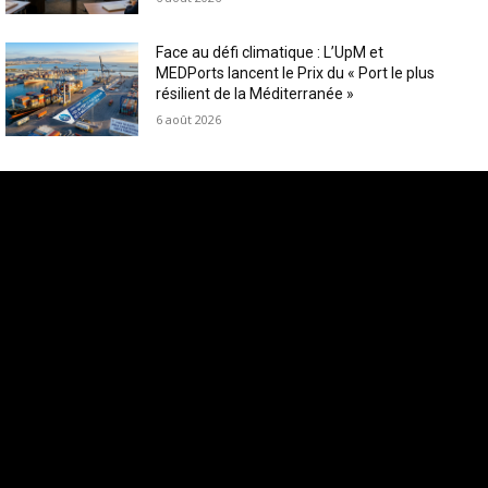
Face au défi climatique : L’UpM et
MEDPorts lancent le Prix du « Port le plus
résilient de la Méditerranée »
6 août 2026