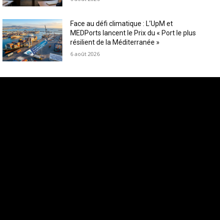
Face au défi climatique : L’UpM et
MEDPorts lancent le Prix du « Port le plus
résilient de la Méditerranée »
6 août 2026