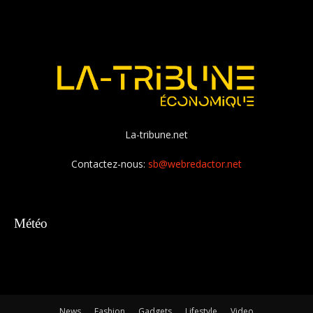
La-tribune.net
Contactez-nous:
sb@webredactor.net
Météo
News
Fashion
Gadgets
Lifestyle
Video