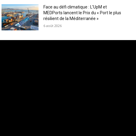
Face au défi climatique : L’UpM et
MEDPorts lancent le Prix du « Port le plus
résilient de la Méditerranée »
6 août 2026