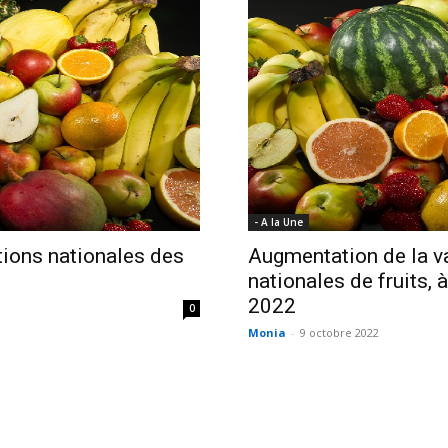
Economique
- A la Une
tions nationales des
Augmentation de la v
nationales de fruits,
2022
0
Monia
-
9 octobre 2022